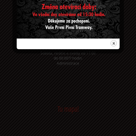
Na Chodovci 1a, Praha 4, 140 00
Konečná tramvaje č. 11 Spořilov
Taxikáři už znají:
Bejčkovo náměstí
Telefon: +420 27 27 65 68 3
Email:
PrvniPivniTramway@seznam.cz
Otevírací doba:
Všední den od 14:00 do 00:00??
hodin.
Sobota, neděle a svátky od 17:00
do 00:00?? hodin.
Administrace
Tu mapa!