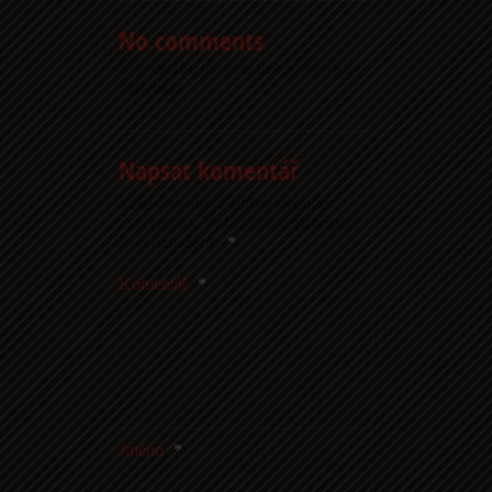
No comments
You can be the first one to leave a
comment.
Napsat komentář
Vaše e-mailová adresa nebude
zveřejněna.
Vyžadované informace
jsou označeny
*
Komentář
*
Jméno
*