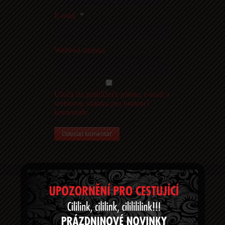
E-mail
*
Webová stránka
Uložit do prohlížeče jméno, e-mail a
webovou stránku pro budoucí
komentáře.
Tu gde sme!