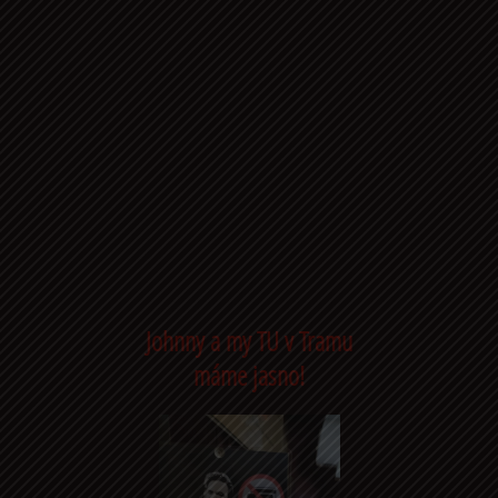
Johnny a my TU v Tramu
máme jasno!