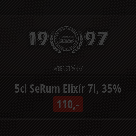
VÝBĚR STRÁNKY
5cl SeRum Elixír 7l, 35%
110,-