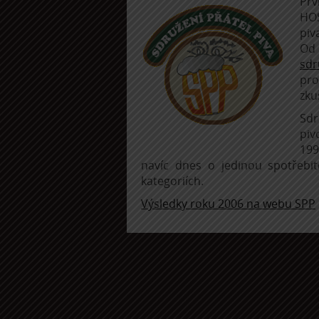
Prv
HO
piv
Od 
sdr
pr
zku
Sdr
piv
199
navíc dnes o jedinou spotřebi
kategoriích.
Výsledky roku 2006 na webu SPP