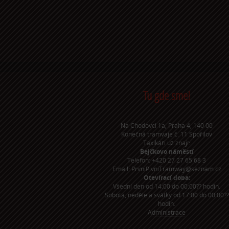
Tu gde sme!
Na Chodovci 1a, Praha 4, 140 00
Konečná tramvaje č. 11 Spořilov
Taxikáři už znají:
Bejčkovo náměstí
Telefon: +420 27 27 65 68 3
Email: PrvniPivniTramway@seznam.cz
Otevírací doba:
Všední den od 14:00 do 00:00?? hodin.
Sobota, neděle a svátky od 17:00 do 00:00??
hodin.
Administrace