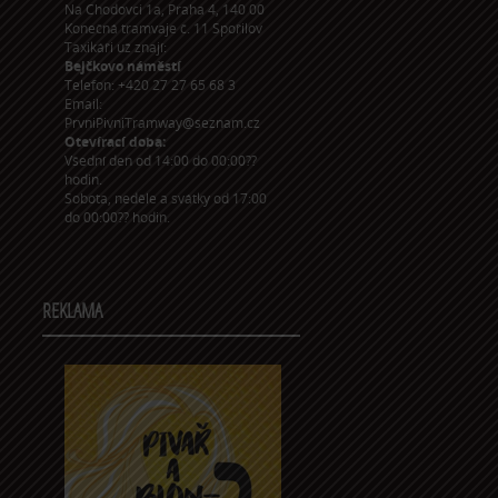
Na Chodovci 1a, Praha 4, 140 00
Konečná tramvaje č. 11 Spořilov
Taxikáři už znají:
Bejčkovo náměstí
Telefon: +420 27 27 65 68 3
Email:
PrvniPivniTramway@seznam.cz
Otevírací doba:
Všední den od 14:00 do 00:00??
hodin.
Sobota, neděle a svátky od 17:00
do 00:00?? hodin.
REKLAMA