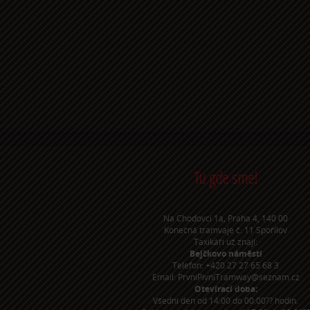
Tu gde sme!
Na Chodovci 1a, Praha 4, 140 00
Konečná tramvaje č. 11 Spořilov
Taxikáři už znají:
Bejčkovo náměstí
Telefon: +420 27 27 65 68 3
Email: PrvniPivniTramway@seznam.cz
Otevírací doba:
Všední den od 14:00 do 00:00?? hodin.