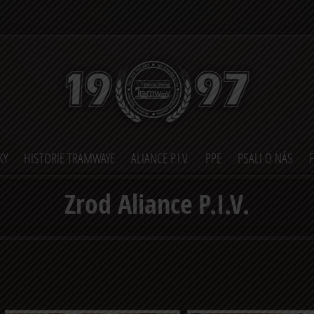
KY
HISTORIE TRAMWAYE
ALIANCE P.I.V.
PPE
PSALI O NÁS
Zrod Aliance P.I.V.