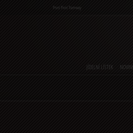
První Pivní Tramway
JÍDELNÍ LÍSTEK
NOVIN