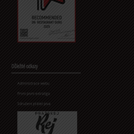
Důležité odkazy
Administrace webu
První pivní extraliga
Sdružení přátel piva