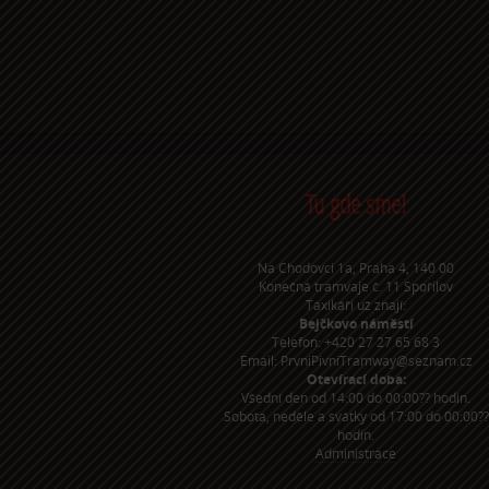
Tu gde sme!
Na Chodovci 1a, Praha 4, 140 00
Konečná tramvaje č. 11 Spořilov
Taxikáři už znají:
Bejčkovo náměstí
Telefon: +420 27 27 65 68 3
Email: PrvniPivniTramway@seznam.cz
Otevírací doba:
Všední den od 14:00 do 00:00?? hodin.
Sobota, neděle a svátky od 17:00 do 00:00??
hodin.
Administrace