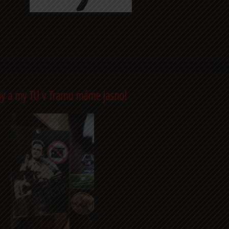
y a my TU v Tramu máme jasno!