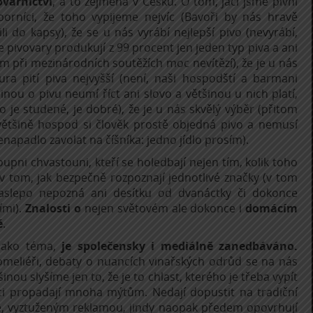
ovarnictví
, a to zejména v Česku. O tom, jací jsme pivní
borníci, že toho vypijeme nejvíc (Bavoři by nás hravě
ili do kapsy), že se u nás vyrábí nejlepší pivo (nevyrábí,
 pivovary produkují z 99 procent jen jeden typ piva a ani
om při mezinárodních soutěžích moc nevítězí), že je u nás
tura pití piva nejvyšší (není, naši hospodští a barmani
inou o pivu neumí říct ani slovo a většinou u nich platí,
o je studené, je dobré), že je u nás skvělý výběr (přitom
většině hospod si člověk prostě objedná pivo a nemusí
enapadlo zavolat na číšníka: jedno jídlo prosím).
oupni chvastouni, kteří se holedbají nejen tím, kolik toho
i v tom, jak bezpečně rozpoznají jednotlivé značky (v tom
aslepo nepozná ani desítku od dvanáctky či dokonce
ími).
Znalosti o
nejen světovém ale dokonce i
domácím
é
.
 jako téma,
je společensky i mediálně zanedbáváno.
 someliéři, debaty o nuancích vinařských odrůd se na nás
inou slyšíme jen to, že je to chlast, kterého je třeba vypít
ici propadají mnoha mýtům. Nedají dopustit na tradiční
e, vyztuženým reklamou, jindy naopak předem opovrhují