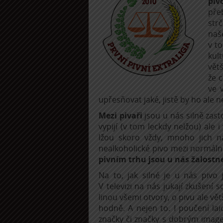
piv
pře
strč
naše
v t
kul
větš
že c
ve 
upřesňovat jaké, jistě by ho ale n
Mezi pivaři
jsou u nás silně zast
vypijí (v tom leckdy nelžou) ale 
lžou skoro vždy, mnoho jich n
nealkoholické pivo mezi normáln
pivním trhu jsou u nás žalostn
Na to, jak silné je u nás pivo
V televizi na nás jukají zkušení
linou všemi otvory, o pivu ale větš
hodně. A nejen to. I poučení la
značky či značky s dobrým imag