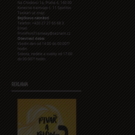
Na Chodovci 1a, Praha 4, 140 00
Konečná tramvaje č. 11 Spořilov
Taxikáři už znají:
Bejčkovo náměstí
Telefon: +420 27 27 65 68 3
Email:
PrvniPivniTramway@seznam.cz
Otevírací doba:
Všední den od 14:00 do 00:00??
hodin.
Sobota, neděle a svátky od 17:00
do 00:00?? hodin.
REKLAMA