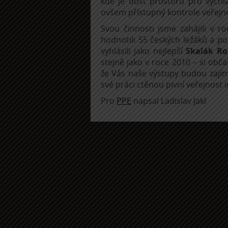
kde je dost prostoru pro vychl
ovšem přístupný kontrole veřejno
Svou činnosti jsme zahájili v 
hodnotili 55 českých ležáků a po
vyhlásili jako nejlepší
Skalák Ro
stejně jako v roce 2010 – si obč
že Vás naše výstupy budou zajím
své práci ctěnou pivní veřejnost
Pro
PPE
napsal Ladislav Jakl