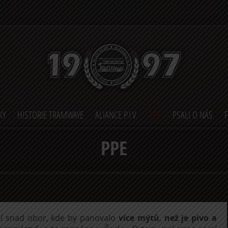
KY
HISTORIE TRAMWAYE
ALIANCE P.I.V.
PPE
PSALI O NÁS
PPE
í snad obor, kde by panovalo
více mýtů
,
než je pivo a