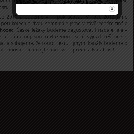
azení potřebného počtu lahví, kde máme svůj salonek,
sti.
roce 2010 a budeme v ní pokračovat. V roce 2010 jsme
 pěti kolech a dvou semifinále jsme v závěrečném finále
hozec
. České ležáky budeme degustovat i nadále, ale –
as přidáme nějakou tu vloženou akci či výjezd. Těšíme se,
at a slibujeme, že touto cestu i jinými kanály budeme o
 informovat. Uchovejte nám svou přízeň a Na zdraví!