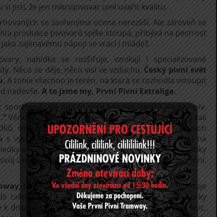
si jisti, že jen mikropivovar umí uvařit kvalitu.
rhovaných se zavřenýma očima nerozliší. Ale zároveň se
ita produkce pivovarů spíše stoupá, přibývá na pestrost
jako zajímavému nápoji se vrací i mládež.
ovary, nabídka se rozšiřuje, vznikají i specializované
ndy. Něco se děje, něco visí ve vzduchu.
Český pivní svět
u.
A tohle všechno je terén, na která se rozhodla vstoupit
nad nadevše.
A to jsme my, První Pivní Extraliga.
portovně, ale ona to není liga nás pivařů ale liga piv.
.“
Věnujeme se anonymním degustacím, protože jen tak
ů, mýtů, averzí či nadržování. Za přísně objektivních
 s výsledky seznamujeme veřejnost. Nehrajeme si na
edky své poctivé práce k debatě, k oživení pivní tématiky
svůj úkol neodfláknout, jsme pečliví, důslední, nestranní.
amway
, skvělá hospoda na Spořilově, která nám poskytuje
li takovou bleskovou obsluhu, kde nehrozí, že vzorky
 k dispozici nejméně 88 stejných tenkostěnných sklenic,