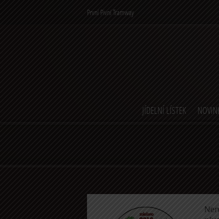
První Pivní Tramway
JÍDELNÍ LÍSTEK
NOVIN
Nen