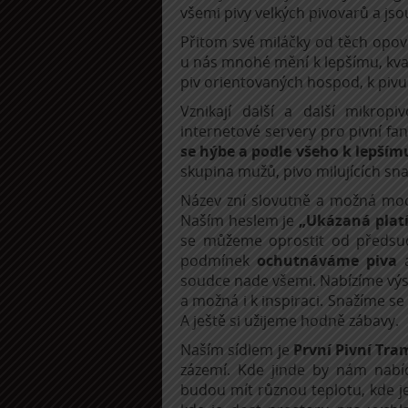
všemi pivy velkých pivovarů a jsou 
Přitom své miláčky od těch opov
u nás mnohé mění k lepšímu, kval
piv orientovaných hospod, k pivu 
Vznikají další a další mikropiv
internetové servery pro pivní fa
se hýbe a podle všeho k lepším
skupina mužů, pivo milujících s
Název zní slovutně a možná moc s
Naším heslem je
„Ukázaná platí
se můžeme oprostit od předsudk
podmínek
ochutnáváme piva
a
soudce nade všemi. Nabízíme výsl
a možná i k inspiraci. Snažíme se 
A ještě si užijeme hodně zábavy.
Naším sídlem je
První Pivní Tr
zázemí. Kde jinde by nám nabíd
budou mít různou teplotu, kde je