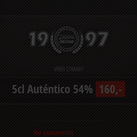
VÝBĚR STRÁNKY
5cl Auténtico 54%
160,-
No comments