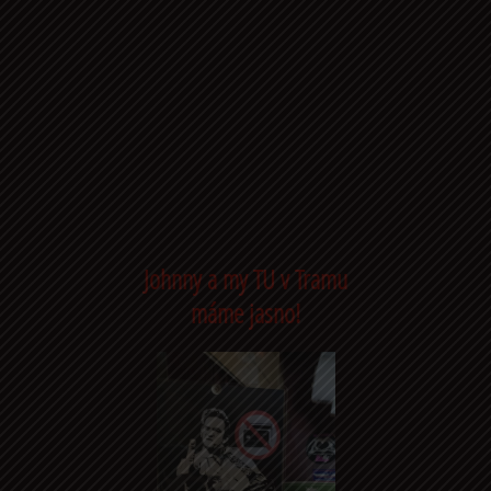
Johnny a my TU v Tramu
máme jasno!