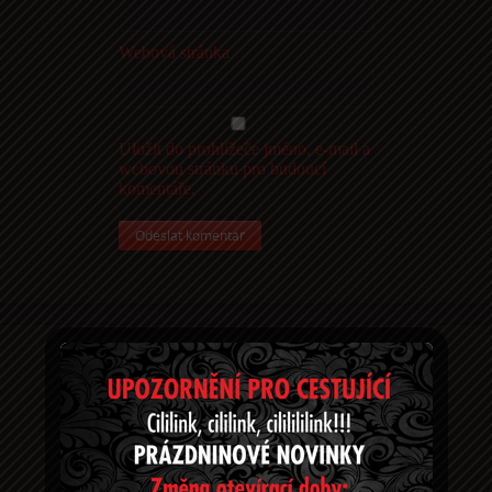
Webová stránka
Uložit do prohlížeče jméno, e-mail a
webovou stránku pro budoucí
komentáře.
Tu gde sme!
Na Chodovci 1a, Praha 4, 140 00
Konečná tramvaje č. 11 Spořilov
Taxikáři už znají: