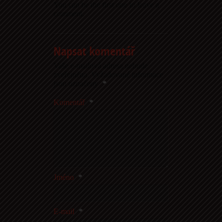
You can be the first one to leave a
comment.
Napsat komentář
Vaše e-mailová adresa nebude
zveřejněna.
Vyžadované informace
jsou označeny
*
Komentář
*
Jméno
*
E-mail
*