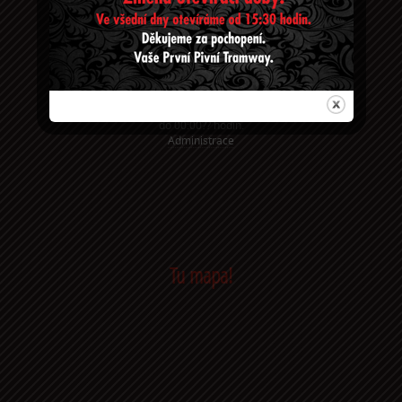
Bejčkovo náměstí
Telefon: +420 27 27 65 68 3
Email:
PrvniPivniTramway@seznam.cz
Otevírací doba:
Všední den od 14:00 do 00:00??
hodin.
Sobota, neděle a svátky od 17:00
do 00:00?? hodin.
Administrace
Tu mapa!