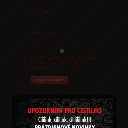
E-mail
*
Webová stránka
Uložit do prohlížeče jméno, e-mail a
webovou stránku pro budoucí
komentáře.
Tu gde sme!