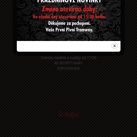
Na Chodovci 1a, Praha 4, 140 00
Konečná tramvaje č. 11 Spořilov
Taxikáři už znají:
Bejčkovo náměstí
Telefon: +420 27 27 65 68 3
Email:
PrvniPivniTramway@seznam.cz
Otevírací doba:
Všední den od 14:00 do 00:00??
hodin.
Sobota, neděle a svátky od 17:00
do 00:00?? hodin.
Administrace
Tu mapa!