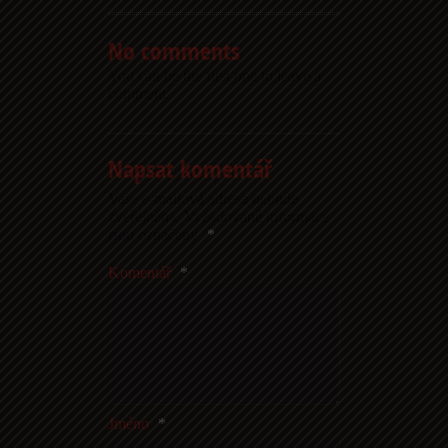
No comments
You can be the first one to leave a
comment.
Napsat komentář
Vaše e-mailová adresa nebude
zveřejněna.
Vyžadované informace
jsou označeny
*
Komentář
*
Jméno
*