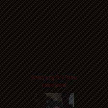
Johnny a my TU v Tramu
máme jasno!