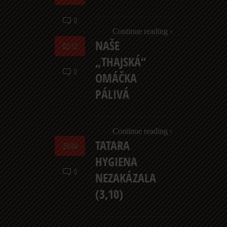
0
Continue reading ›
NAŠE
02/12
„THAJSKÁ“
0
OMÁČKA
PÁLIVÁ
Continue reading ›
TATARA
23/04
HYGIENA
0
NEZAKÁZALA
(3,10)