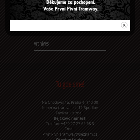
‹ Older entries
Categories
Žádné rubriky
Archives
Tu gde sme!
Na Chodovci 1a, Praha 4, 140 00
Konečná tramvaje č. 11 Spořilov
Taxikáři už znají:
Bejčkovo náměstí
Telefon: +420 27 27 65 68 3
Email:
PrvniPivniTramway@seznam.cz
Otevírací doba: