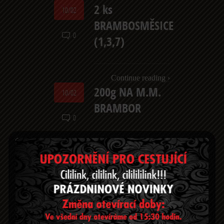
2 ks
10/02
BRAMBOSMĚSICE
0
(1,3,7)
Continue reading ›
200g NA M.M.
10/02
BRAMBOR
0
Continue reading ›
200g NA
10/02
KOKETY
0
Continue reading ›