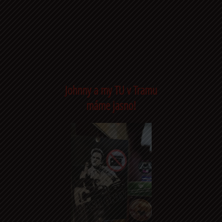
Johnny a my TU v Tramu
máme jasno!