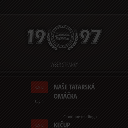
VÝBĚR STRÁNKY
NAŠE TATARSKÁ
02/12
OMÁČKA
0
Continue reading ›
KEČUP
02/12