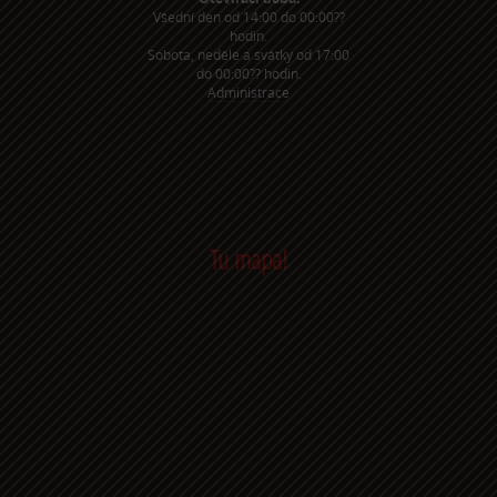
Všední den od 14:00 do 00:00??
hodin.
Sobota, neděle a svátky od 17:00
do 00:00?? hodin.
Administrace
Tu mapa!