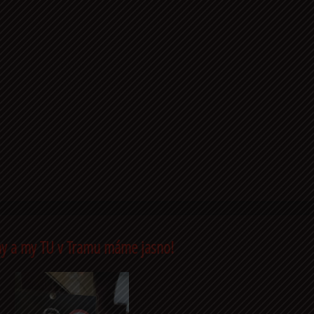
y a my TU v Tramu máme jasno!