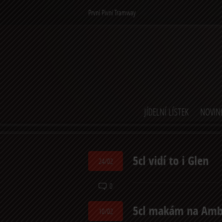
První Pivní Tramway
JÍDELNÍ LÍSTEK
NOVIN
5cl vidí to i Glen
24/02
0
5cl makám na Amb
10/02