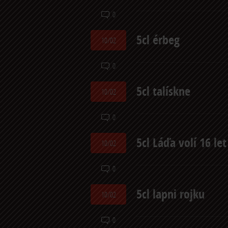
0
5cl érbeg
10/02
0
5cl talískne
10/02
0
5cl Láďa volí 16 let
10/02
0
5cl lapni rojku
10/02
0