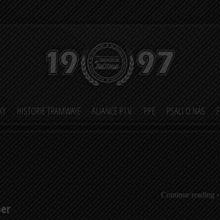
KY
HISTORIE TRAMWAYE
ALIANCE P.I.V.
PPE
PSALI O NÁS
Continue reading ›
er