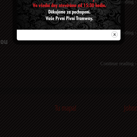
Continue reading ›
Continue reading ›
vou
Continue reading ›
Tu mapa!
Johnn