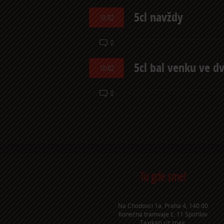
5cl navždy
10/02
0
5cl bal venku ve d
10/02
0
Tu gde sme!
Na Chodovci 1a, Praha 4, 140 00
Konečná tramvaje č. 11 Spořilov
Taxikáři už znají: